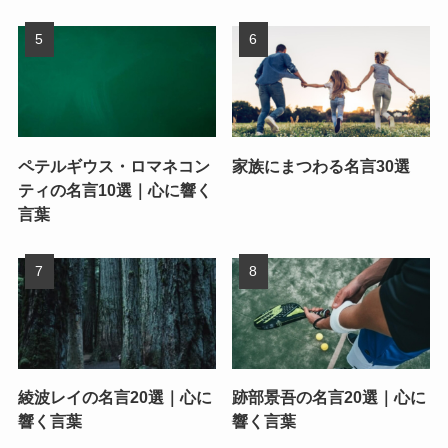
ペテルギウス・ロマネコン
家族にまつわる名言30選
ティの名言10選｜心に響く
言葉
綾波レイの名言20選｜心に
跡部景吾の名言20選｜心に
響く言葉
響く言葉