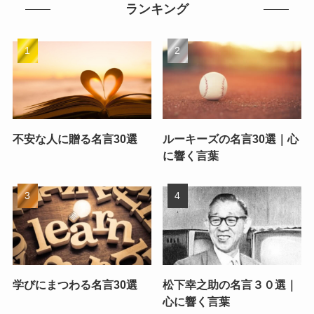
ランキング
不安な人に贈る名言30選
ルーキーズの名言30選｜心
に響く言葉
学びにまつわる名言30選
松下幸之助の名言３０選｜
心に響く言葉