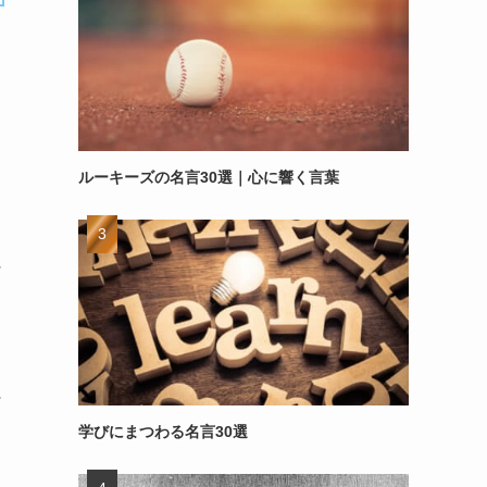
ルーキーズの名言30選｜心に響く言葉
～
～
学びにまつわる名言30選