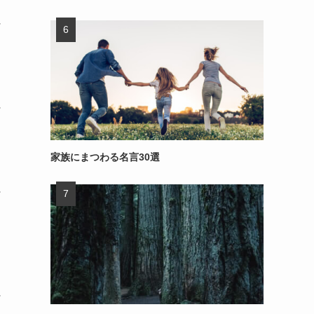
～
～
家族にまつわる名言30選
～
～