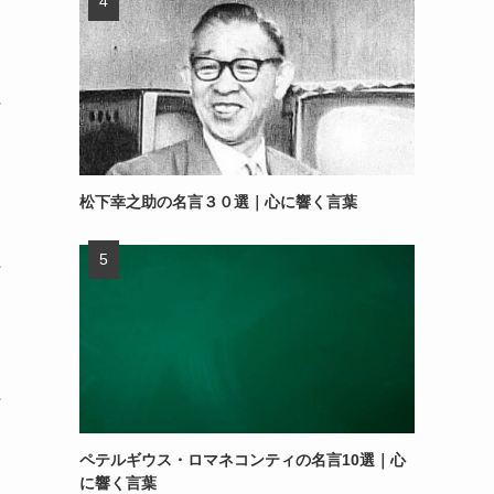
～
松下幸之助の名言３０選｜心に響く言葉
～
～
ペテルギウス・ロマネコンティの名言10選｜心
に響く言葉