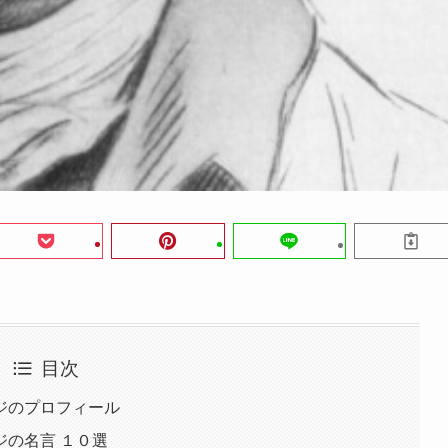
目次
ジのプロフィール
の名言 １０選