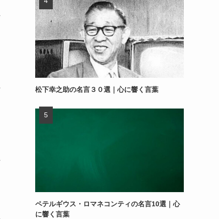
～
～
松下幸之助の名言３０選｜心に響く言葉
～
ペテルギウス・ロマネコンティの名言10選｜心
に響く言葉
～