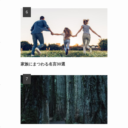
～
家族にまつわる名言30選
～
～