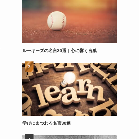
～
ルーキーズの名言30選｜心に響く言葉
～
学びにまつわる名言30選