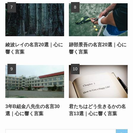
綾波レイの名言20選｜心に
跡部景吾の名言20選｜心に
響く言葉
響く言葉
3年B組金八先生の名言30
君たちはどう生きるかの名
選｜心に響く言葉
言13選｜心に響く言葉