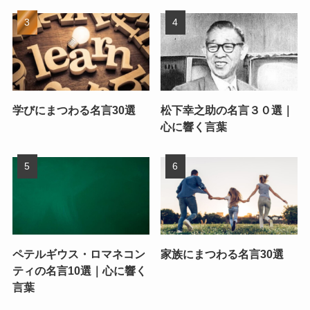
学びにまつわる名言30選
松下幸之助の名言３０選｜
心に響く言葉
ペテルギウス・ロマネコン
家族にまつわる名言30選
ティの名言10選｜心に響く
言葉