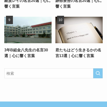
綾波レイの名言20選｜心に
跡部景吾の名言20選｜心に
響く言葉
響く言葉
3年B組金八先生の名言30
君たちはどう生きるかの名
選｜心に響く言葉
言13選｜心に響く言葉