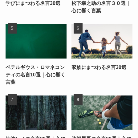
学びにまつわる名言30選
松下幸之助の名言３０選｜
心に響く言葉
ペテルギウス・ロマネコン
家族にまつわる名言30選
ティの名言10選｜心に響く
言葉