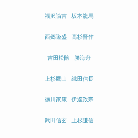
福沢諭吉
坂本龍馬
西郷隆盛
高杉晋作
吉田松陰
勝海舟
上杉鷹山
織田信長
徳川家康
伊達政宗
武田信玄
上杉謙信