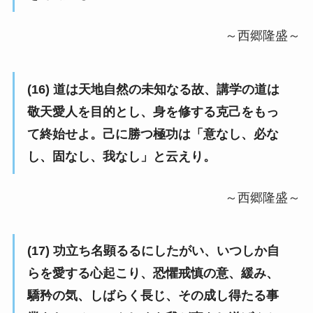
～西郷隆盛～
(16) 道は天地自然の未知なる故、講学の道は
敬天愛人を目的とし、身を修する克己をもっ
て終始せよ。己に勝つ極功は「意なし、必な
し、固なし、我なし」と云えり。
～西郷隆盛～
(17) 功立ち名顕るるにしたがい、いつしか自
らを愛する心起こり、恐懼戒慎の意、緩み、
驕矜の気、しばらく長じ、その成し得たる事