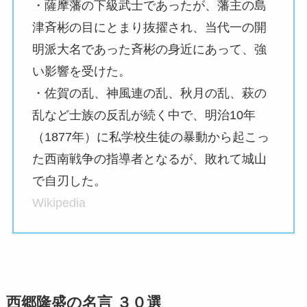
・薩摩藩の下級武士であったが、藩主の島
津斉彬の目にとまり抜擢され、当代一の開
明派大名であった斉彬の身近にあって、強
い影響を受けた。
・佐賀の乱、神風連の乱、秋月の乱、萩の
乱など士族の反乱が続く中で、明治10年
（1877年）に私学校生徒の暴動から起こっ
た西南戦争の指導者となるが、敗れて城山
で自刃した。
Wikipedia
西郷隆盛の名言 ３０選