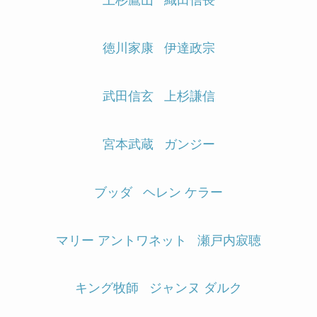
上杉鷹山
織田信長
徳川家康
伊達政宗
武田信玄
上杉謙信
宮本武蔵
ガンジー
ブッダ
ヘレン ケラー
マリー アントワネット
瀬戸内寂聴
キング牧師
ジャンヌ ダルク