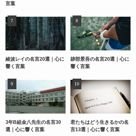
言葉
綾波レイの名言20選｜心に
跡部景吾の名言20選｜心に
響く言葉
響く言葉
3年B組金八先生の名言30
君たちはどう生きるかの名
選｜心に響く言葉
言13選｜心に響く言葉