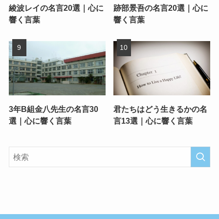
綾波レイの名言20選｜心に
跡部景吾の名言20選｜心に
響く言葉
響く言葉
3年B組金八先生の名言30
君たちはどう生きるかの名
選｜心に響く言葉
言13選｜心に響く言葉