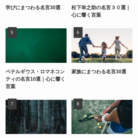
学びにまつわる名言30選
松下幸之助の名言３０選｜
心に響く言葉
ペテルギウス・ロマネコン
家族にまつわる名言30選
ティの名言10選｜心に響く
言葉