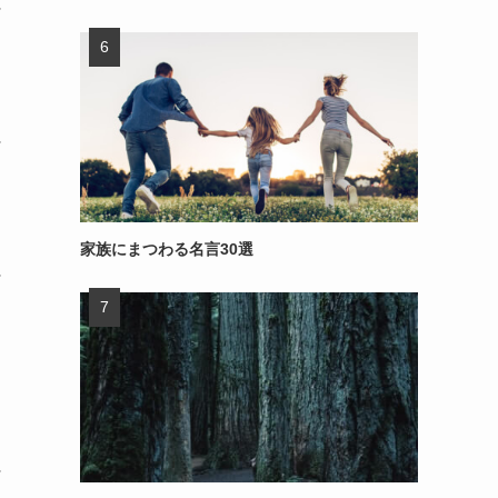
～
～
家族にまつわる名言30選
～
～