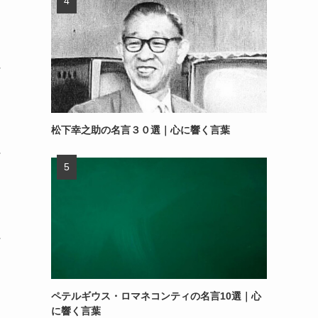
～
松下幸之助の名言３０選｜心に響く言葉
～
～
ペテルギウス・ロマネコンティの名言10選｜心
に響く言葉