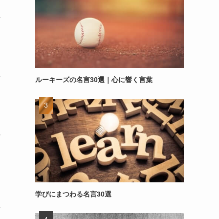
～
～
ルーキーズの名言30選｜心に響く言葉
～
学びにまつわる名言30選
～