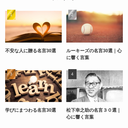
不安な人に贈る名言30選
ルーキーズの名言30選｜心
に響く言葉
学びにまつわる名言30選
松下幸之助の名言３０選｜
心に響く言葉