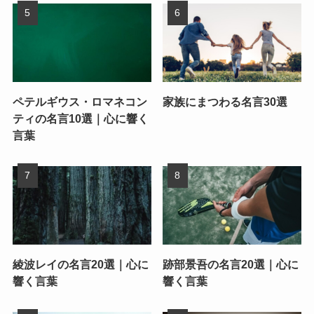
ペテルギウス・ロマネコン
家族にまつわる名言30選
ティの名言10選｜心に響く
言葉
綾波レイの名言20選｜心に
跡部景吾の名言20選｜心に
響く言葉
響く言葉