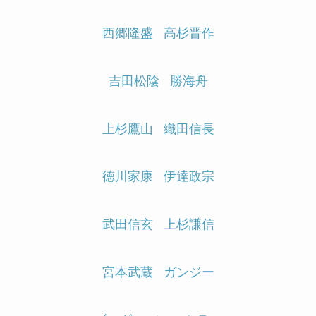
西郷隆盛
高杉晋作
吉田松陰
勝海舟
上杉鷹山
織田信長
徳川家康
伊達政宗
武田信玄
上杉謙信
宮本武蔵
ガンジー