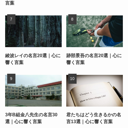
言葉
綾波レイの名言20選｜心に
跡部景吾の名言20選｜心に
響く言葉
響く言葉
3年B組金八先生の名言30
君たちはどう生きるかの名
選｜心に響く言葉
言13選｜心に響く言葉