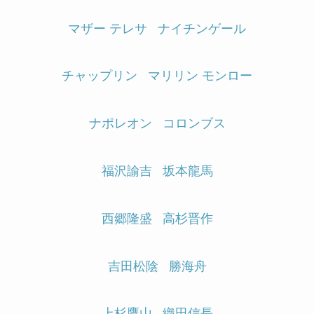
マザー テレサ
ナイチンゲール
チャップリン
マリリン モンロー
ナポレオン
コロンブス
福沢諭吉
坂本龍馬
西郷隆盛
高杉晋作
吉田松陰
勝海舟
上杉鷹山
織田信長