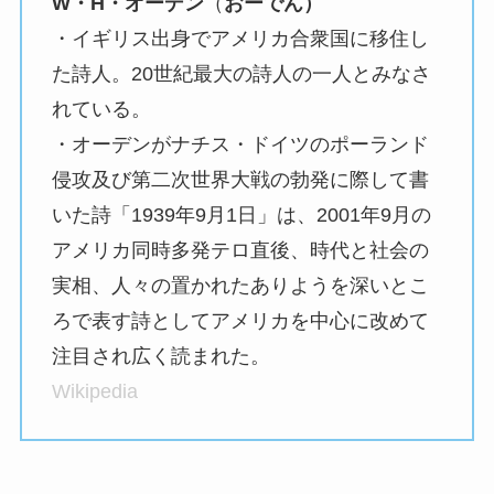
W・H・オーデン
（
おーでん）
・イギリス出身でアメリカ合衆国に移住し
た詩人。20世紀最大の詩人の一人とみなさ
れている。
・オーデンがナチス・ドイツのポーランド
侵攻及び第二次世界大戦の勃発に際して書
いた詩「1939年9月1日」は、2001年9月の
アメリカ同時多発テロ直後、時代と社会の
実相、人々の置かれたありようを深いとこ
ろで表す詩としてアメリカを中心に改めて
注目され広く読まれた。
Wikipedia