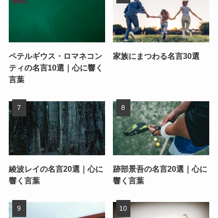
ペテルギウス・ロマネコン
家族にまつわる名言30選
ティの名言10選｜心に響く
言葉
綾波レイの名言20選｜心に
跡部景吾の名言20選｜心に
響く言葉
響く言葉