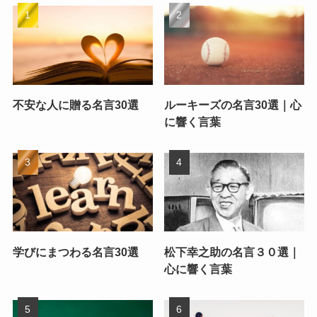
不安な人に贈る名言30選
ルーキーズの名言30選｜心
に響く言葉
学びにまつわる名言30選
松下幸之助の名言３０選｜
心に響く言葉