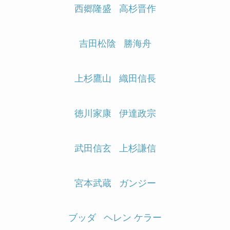
西郷隆盛
高杉晋作
吉田松陰
勝海舟
上杉鷹山
織田信長
徳川家康
伊達政宗
武田信玄
上杉謙信
宮本武蔵
ガンジー
ブッダ
ヘレン ケラー