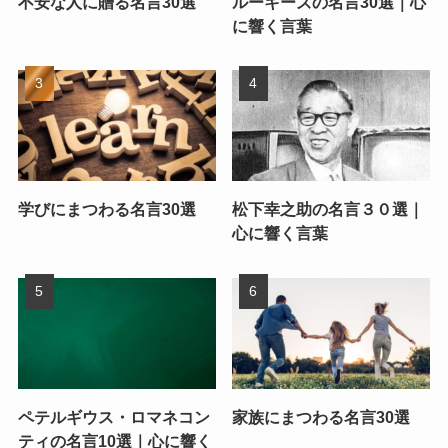
不安な人に贈る名言30選
ルーキーズの名言30選｜心
に響く言葉
学びにまつわる名言30選
松下幸之助の名言３０選｜
心に響く言葉
ペテルギウス・ロマネコン
家族にまつわる名言30選
ティの名言10選｜心に響く