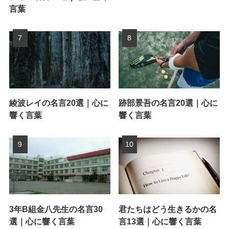
言葉
綾波レイの名言20選｜心に
跡部景吾の名言20選｜心に
響く言葉
響く言葉
3年B組金八先生の名言30
君たちはどう生きるかの名
選｜心に響く言葉
言13選｜心に響く言葉