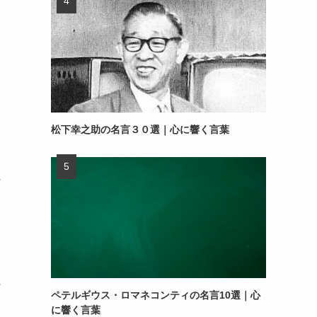
松下幸之助の名言３０選｜心に響く言葉
～
～
ペテルギウス・ロマネコンティの名言10選｜心
に響く言葉