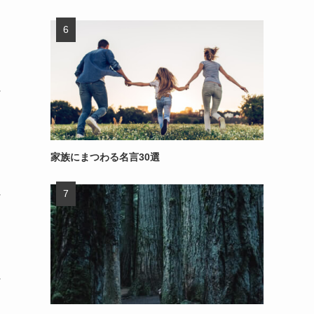
～
家族にまつわる名言30選
～
～