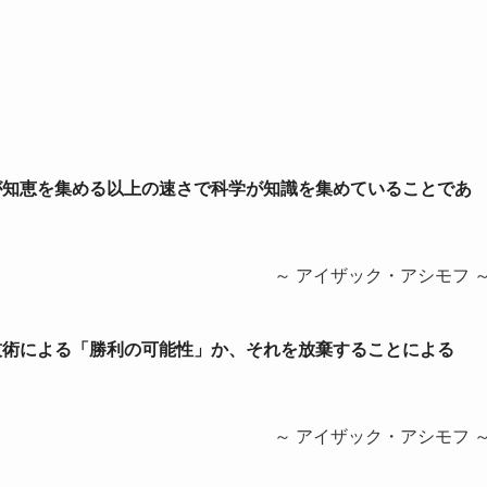
会が知恵を集める以上の速さで科学が知識を集めていることであ
～ アイザック・アシモフ 
学技術による「勝利の可能性」か、それを放棄することによる
～ アイザック・アシモフ 