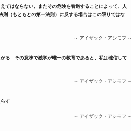
を加えてはならない。またその危険を看過することによって、人
法則（もともとの第一法則）に反する場合はこの限りではな
～ アイザック・アシモフ 
つながる その意味で独学が唯一の教育であると、私は確信して
～ アイザック・アシモフ 
照らす
～ アイザック・アシモフ 