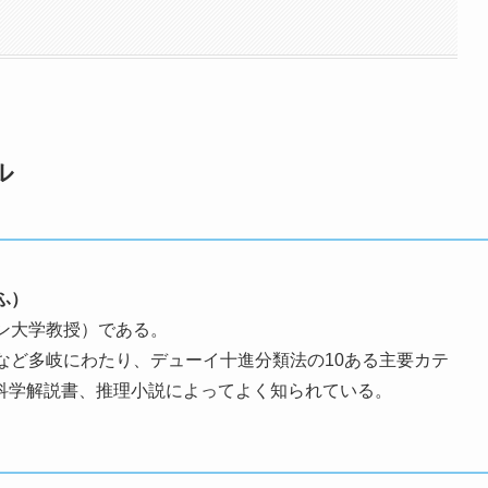
ル
ふ）
ン大学教授）である。
など多岐にわたり、デューイ十進分類法の10ある主要カテ
け科学解説書、推理小説によってよく知られている。