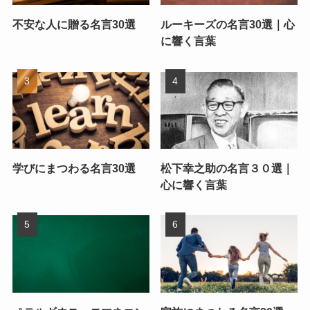
不安な人に贈る名言30選
ルーキーズの名言30選｜心
に響く言葉
学びにまつわる名言30選
松下幸之助の名言３０選｜
心に響く言葉