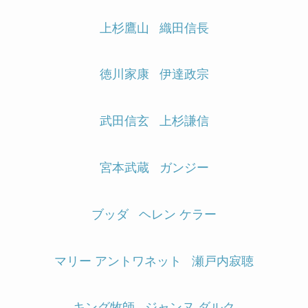
上杉鷹山
織田信長
徳川家康
伊達政宗
武田信玄
上杉謙信
宮本武蔵
ガンジー
ブッダ
ヘレン ケラー
マリー アントワネット
瀬戸内寂聴
キング牧師
ジャンヌ ダルク