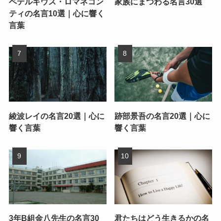
ペテルギウス・ロマネコン
家族にまつわる名言30選
ティの名言10選｜心に響く
言葉
綾波レイの名言20選｜心に
跡部景吾の名言20選｜心に
響く言葉
響く言葉
3年B組金八先生の名言30
君たちはどう生きるかの名