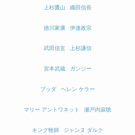
上杉鷹山
織田信長
徳川家康
伊達政宗
武田信玄
上杉謙信
宮本武蔵
ガンジー
ブッダ
ヘレン ケラー
マリー アントワネット
瀬戸内寂聴
キング牧師
ジャンヌ ダルク