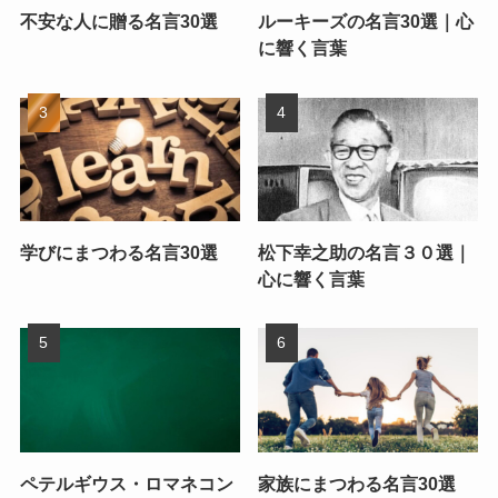
不安な人に贈る名言30選
ルーキーズの名言30選｜心
に響く言葉
学びにまつわる名言30選
松下幸之助の名言３０選｜
心に響く言葉
ペテルギウス・ロマネコン
家族にまつわる名言30選