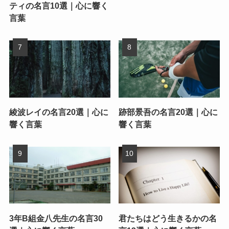
ティの名言10選｜心に響く
言葉
綾波レイの名言20選｜心に
跡部景吾の名言20選｜心に
響く言葉
響く言葉
3年B組金八先生の名言30
君たちはどう生きるかの名