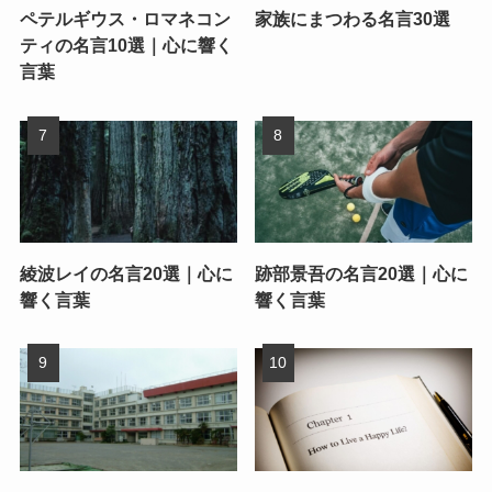
ペテルギウス・ロマネコン
家族にまつわる名言30選
ティの名言10選｜心に響く
言葉
綾波レイの名言20選｜心に
跡部景吾の名言20選｜心に
響く言葉
響く言葉