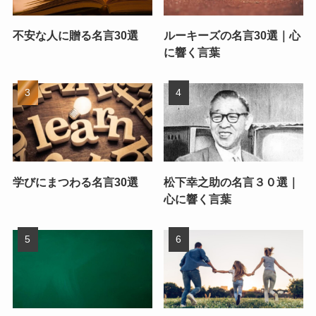
不安な人に贈る名言30選
ルーキーズの名言30選｜心
に響く言葉
学びにまつわる名言30選
松下幸之助の名言３０選｜
心に響く言葉