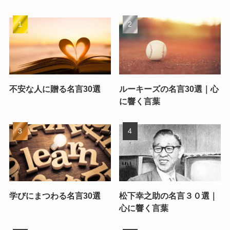
不安な人に贈る名言30選
ルーキーズの名言30選｜心
に響く言葉
学びにまつわる名言30選
松下幸之助の名言３０選｜
心に響く言葉