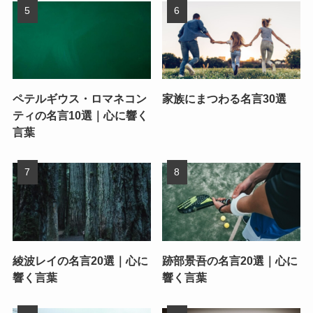
ペテルギウス・ロマネコン
家族にまつわる名言30選
ティの名言10選｜心に響く
言葉
綾波レイの名言20選｜心に
跡部景吾の名言20選｜心に
響く言葉
響く言葉