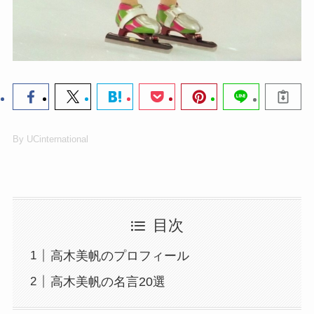
By UCinternational
目次
高木美帆のプロフィール
高木美帆の名言20選