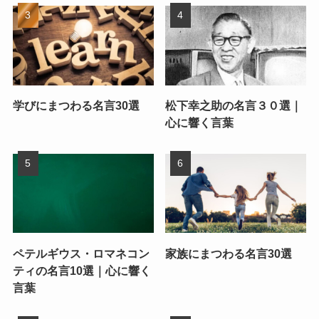
学びにまつわる名言30選
松下幸之助の名言３０選｜
心に響く言葉
ペテルギウス・ロマネコン
家族にまつわる名言30選
ティの名言10選｜心に響く
言葉