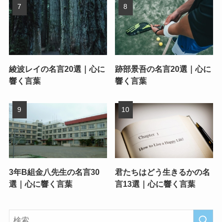
綾波レイの名言20選｜心に
跡部景吾の名言20選｜心に
響く言葉
響く言葉
3年B組金八先生の名言30
君たちはどう生きるかの名
選｜心に響く言葉
言13選｜心に響く言葉