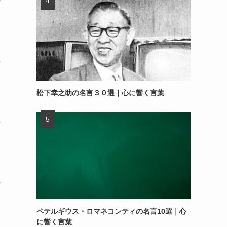
～
～
松下幸之助の名言３０選｜心に響く言葉
～
～
ペテルギウス・ロマネコンティの名言10選｜心
に響く言葉