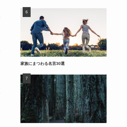
～
～
家族にまつわる名言30選
～