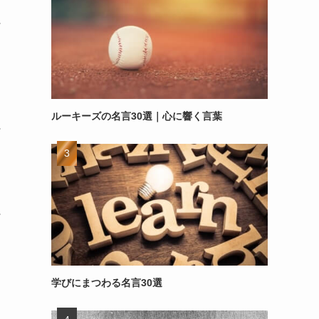
～
ルーキーズの名言30選｜心に響く言葉
～
～
学びにまつわる名言30選