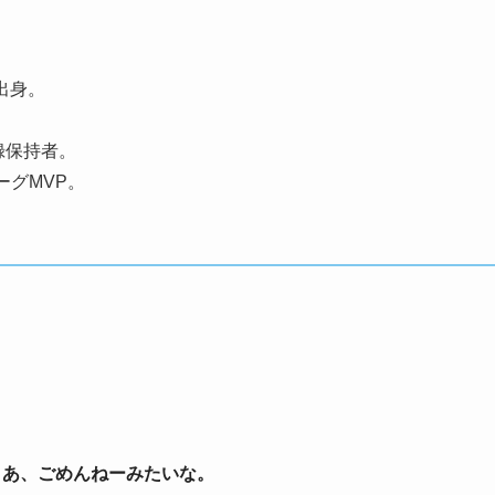
出身。
録保持者。
ーグMVP。
ど。あ、ごめんねーみたいな。