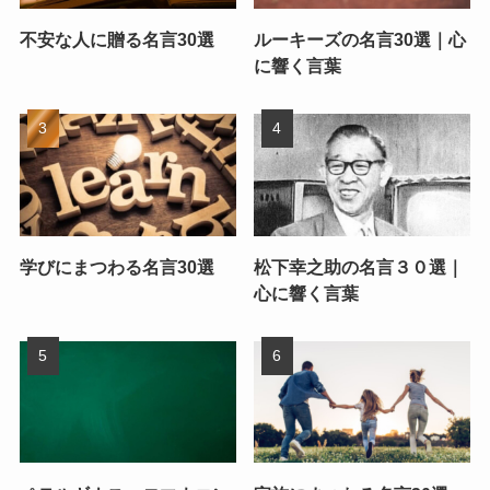
不安な人に贈る名言30選
ルーキーズの名言30選｜心
に響く言葉
学びにまつわる名言30選
松下幸之助の名言３０選｜
心に響く言葉