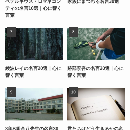
ペテルギウス・ロマネコン
家族にまつわる名言30選
ティの名言10選｜心に響く
言葉
綾波レイの名言20選｜心に
跡部景吾の名言20選｜心に
響く言葉
響く言葉
3年B組金八先生の名言30
君たちはどう生きるかの名