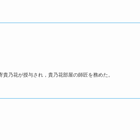
。
寄貴乃花が授与され，貴乃花部屋の師匠を務めた。