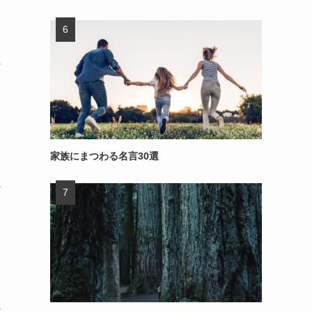
～
家族にまつわる名言30選
～
～