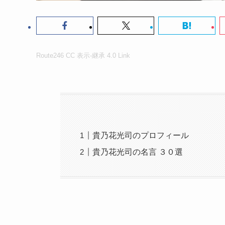
Route246
CC 表示-継承 4.0
Link
貴乃花光司のプロフィール
貴乃花光司の名言 ３０選