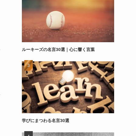
ルーキーズの名言30選｜心に響く言葉
～
～
学びにまつわる名言30選