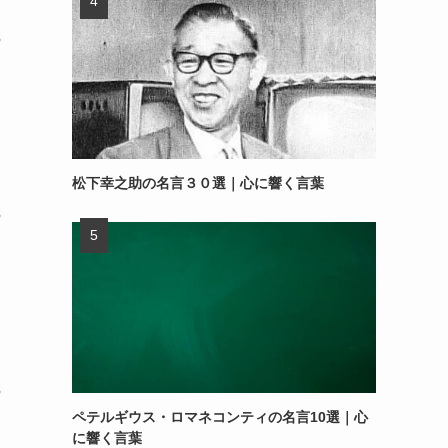
～
松下幸之助の名言３０選｜心に響く言葉
～
～
ペテルギウス・ロマネコンティの名言10選｜心
に響く言葉